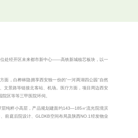
位处经开区未来都市新中心——高铁新城核芯板块，以一
面，白桦林隐拥享西安独一份的“一河两湖四公园”自然
路、文景路等链接北客站、机场。医疗方面，项目周边西安
园院区等等三甲医院环伺。
7层纯粹小高层，产品规划建面约143—185㎡流光院境滨
前庭后院设计、GLDKB空间布局及陕西NO.1经发物业